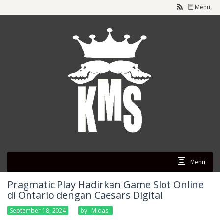
Skip
Menu
to
content
Menu
Pragmatic Play Hadirkan Game Slot Online
di Ontario dengan Caesars Digital
September 18, 2024
By
Midas