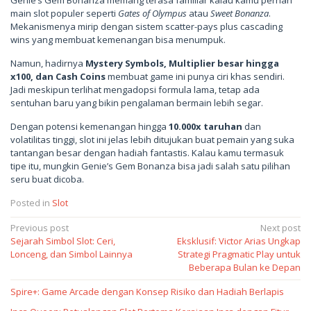
main slot populer seperti
Gates of Olympus
atau
Sweet Bonanza
.
Mekanismenya mirip dengan sistem scatter-pays plus cascading
wins yang membuat kemenangan bisa menumpuk.
Namun, hadirnya
Mystery Symbols, Multiplier besar hingga
x100, dan Cash Coins
membuat game ini punya ciri khas sendiri.
Jadi meskipun terlihat mengadopsi formula lama, tetap ada
sentuhan baru yang bikin pengalaman bermain lebih segar.
Dengan potensi kemenangan hingga
10.000x taruhan
dan
volatilitas tinggi, slot ini jelas lebih ditujukan buat pemain yang suka
tantangan besar dengan hadiah fantastis. Kalau kamu termasuk
tipe itu, mungkin Genie’s Gem Bonanza bisa jadi salah satu pilihan
seru buat dicoba.
Posted in
Slot
Post
Previous post
Next post
Sejarah Simbol Slot: Ceri,
Eksklusif: Victor Arias Ungkap
navigation
Lonceng, dan Simbol Lainnya
Strategi Pragmatic Play untuk
Beberapa Bulan ke Depan
Spire+: Game Arcade dengan Konsep Risiko dan Hadiah Berlapis