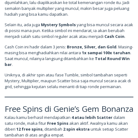
dijumlahkan, lalu diaplikasikan ke total kemenangan ronde itu. Jadi
semakin banyak multiplier yang muncul, makin besar juga peluang
hadiah yang bisa kamu dapatkan.
Selain itu, ada juga
Mystery Symbols
yang bisa muncul secara acak
di posisi mana pun. Ketika simbol ini mendarat, ia akan berubah
menjadi salah satu simbol reguler acak atau menjadi
Cash Coin
.
Cash Coin ini hadir dalam 3 jenis:
Bronze, Silver, dan Gold
. Masing-
masing bisa menghadiahkan nilai antara
1x sampai 100x taruhan
.
Saat muncul, nilainya langsung ditambahkan ke
Total Round Win
bar
.
Uniknya, di akhir spin atau fase Tumble, simbol tambahan seperti
Mystery, Multiplier, maupun Scatter bisa saja muncul secara acak di
grid, sehingga kejutan selalu menanti di tiap ronde permainan.
Free Spins di Genie’s Gem Bonanza
Kalau kamu berhasil mendapatkan
4 atau lebih Scatter
dalam
satu ronde, maka fitur
Free Spins
akan aktif. Awalnya kamu akan
diberi
12 free spins
, ditambah
2 spin ekstra
untuk setiap Scatter
tambahan di atas angka empat.