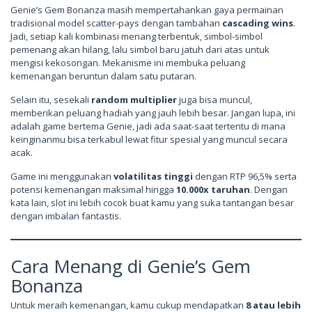
Genie’s Gem Bonanza masih mempertahankan gaya permainan
tradisional model scatter-pays dengan tambahan
cascading wins
.
Jadi, setiap kali kombinasi menang terbentuk, simbol-simbol
pemenang akan hilang, lalu simbol baru jatuh dari atas untuk
mengisi kekosongan. Mekanisme ini membuka peluang
kemenangan beruntun dalam satu putaran.
Selain itu, sesekali
random multiplier
juga bisa muncul,
memberikan peluang hadiah yang jauh lebih besar. Jangan lupa, ini
adalah game bertema Genie, jadi ada saat-saat tertentu di mana
keinginanmu bisa terkabul lewat fitur spesial yang muncul secara
acak.
Game ini menggunakan
volatilitas tinggi
dengan RTP 96,5% serta
potensi kemenangan maksimal hingga
10.000x taruhan
. Dengan
kata lain, slot ini lebih cocok buat kamu yang suka tantangan besar
dengan imbalan fantastis.
Cara Menang di Genie’s Gem
Bonanza
Untuk meraih kemenangan, kamu cukup mendapatkan
8 atau lebih