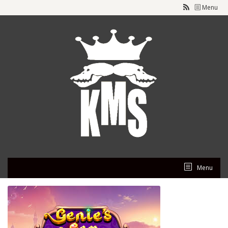
Skip
Menu
to
content
Menu